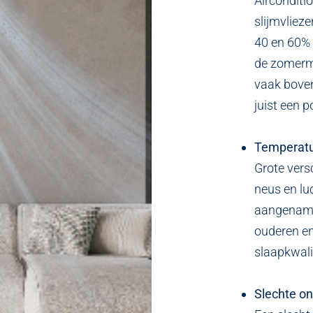
Airconditi
slijmvliez
40 en 60% 
de zomerm
vaak boven 
juist een p
Temperat
Grote vers
neus en lu
aangename 
ouderen en
slaapkwali
Slechte o