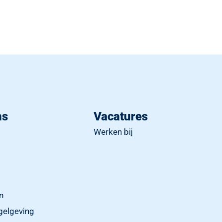
ns
Vacatures
Werken bij
en
gelgeving