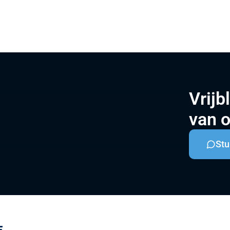
Vrijb
van 
Stu