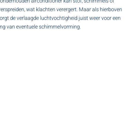
 onderhouden airconditioner kan stof, schimmels of
verspreiden, wat klachten verergert. Maar als hierboven
rgt de verlaagde luchtvochtigheid juist weer voor een
ing van eventuele schimmelvorming.