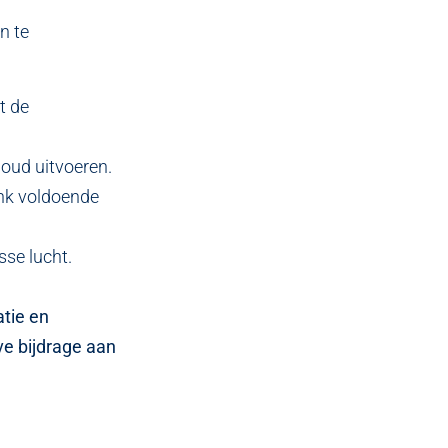
n te
t de
houd uitvoeren.
ink voldoende
sse lucht.
atie en
ve bijdrage aan