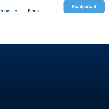
Klantportaal
er ons
Blogs