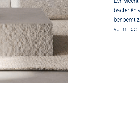
Een slecht
bacteriën 
benoemt zo
verminder